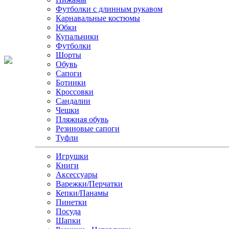
Футболки с длинным рукавом
Карнавальные костюмы
Юбки
Купальники
Футболки
Шорты
Обувь
Сапоги
Ботинки
Кроссовки
Сандалии
Чешки
Пляжная обувь
Резиновые сапоги
Туфли
Игрушки
Книги
Аксессуары
Варежки/Перчатки
Кепки/Панамы
Пинетки
Посуда
Шапки