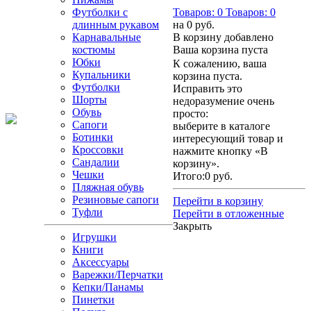
Футболки с
Товаров:
0
Товаров:
0
длинным рукавом
на
0 руб.
Карнавальные
В корзину добавлено
костюмы
Ваша корзина пуста
Юбки
К сожалению, ваша
Купальники
корзина пуста.
Футболки
Исправить это
Шорты
недоразумение очень
Обувь
просто:
Сапоги
выберите в каталоге
Ботинки
интересующий товар и
Кроссовки
нажмите кнопку «В
Сандалии
корзину».
Чешки
Итого:
0 руб.
Пляжная обувь
Резиновые сапоги
Перейти в корзину
Туфли
Перейти в отложенные
Закрыть
Игрушки
Книги
Аксессуары
Варежки/Перчатки
Кепки/Панамы
Пинетки