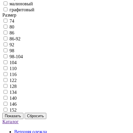
малиновый
графитовый
Размер
74
80
86
86-92
92
98
98-104
104
110
116
122
128
134
140
146
152
Показать
Сбросить
Каталог
Верхняя одежда