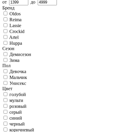
от
до
Бренд
Oldos
Reima
Lassie
Crockid
Artel
Huppa
Сезон
Демисезон
Зима
Пол
Девочка
Мальчик
Унисекс
Цвет
голубой
мульти
розовый
серый
синий
черный
коричневый