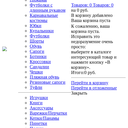
Футболки с
Товаров:
0
Товаров:
0
длинным рукавом
на
0 руб.
Карнавальные
В корзину добавлено
костюмы
Ваша корзина пуста
Юбки
К сожалению, ваша
Купальники
корзина пуста.
Футболки
Исправить это
Шорты
недоразумение очень
Обувь
просто:
Сапоги
выберите в каталоге
Ботинки
интересующий товар и
Кроссовки
нажмите кнопку «В
Сандалии
корзину».
Чешки
Итого:
0 руб.
Пляжная обувь
Резиновые сапоги
Перейти в корзину
Туфли
Перейти в отложенные
Закрыть
Игрушки
Книги
Аксессуары
Варежки/Перчатки
Кепки/Панамы
Пинетки