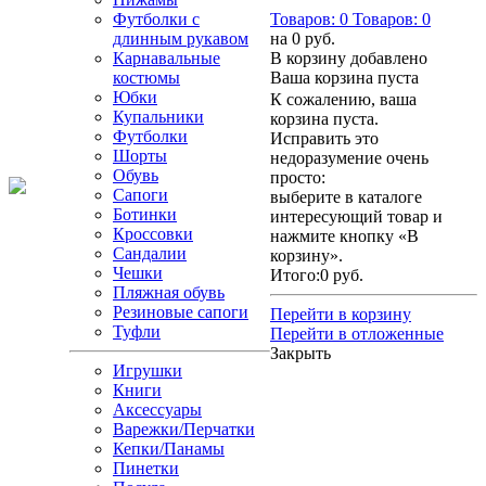
Футболки с
Товаров:
0
Товаров:
0
длинным рукавом
на
0 руб.
Карнавальные
В корзину добавлено
костюмы
Ваша корзина пуста
Юбки
К сожалению, ваша
Купальники
корзина пуста.
Футболки
Исправить это
Шорты
недоразумение очень
Обувь
просто:
Сапоги
выберите в каталоге
Ботинки
интересующий товар и
Кроссовки
нажмите кнопку «В
Сандалии
корзину».
Чешки
Итого:
0 руб.
Пляжная обувь
Резиновые сапоги
Перейти в корзину
Туфли
Перейти в отложенные
Закрыть
Игрушки
Книги
Аксессуары
Варежки/Перчатки
Кепки/Панамы
Пинетки