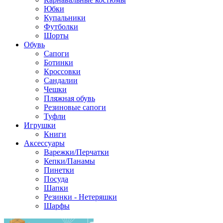
Юбки
Купальники
Футболки
Шорты
Обувь
Сапоги
Ботинки
Кроссовки
Сандалии
Чешки
Пляжная обувь
Резиновые сапоги
Туфли
Игрушки
Книги
Аксессуары
Варежки/Перчатки
Кепки/Панамы
Пинетки
Посуда
Шапки
Резинки - Нетеряшки
Шарфы