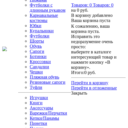
Футболки с
Товаров:
0
Товаров:
0
длинным рукавом
на
0 руб.
Карнавальные
В корзину добавлено
костюмы
Ваша корзина пуста
Юбки
К сожалению, ваша
Купальники
корзина пуста.
Футболки
Исправить это
Шорты
недоразумение очень
Обувь
просто:
Сапоги
выберите в каталоге
Ботинки
интересующий товар и
Кроссовки
нажмите кнопку «В
Сандалии
корзину».
Чешки
Итого:
0 руб.
Пляжная обувь
Резиновые сапоги
Перейти в корзину
Туфли
Перейти в отложенные
Закрыть
Игрушки
Книги
Аксессуары
Варежки/Перчатки
Кепки/Панамы
Пинетки