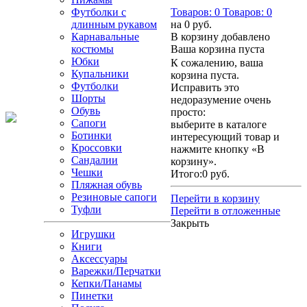
Футболки с
Товаров:
0
Товаров:
0
длинным рукавом
на
0 руб.
Карнавальные
В корзину добавлено
костюмы
Ваша корзина пуста
Юбки
К сожалению, ваша
Купальники
корзина пуста.
Футболки
Исправить это
Шорты
недоразумение очень
Обувь
просто:
Сапоги
выберите в каталоге
Ботинки
интересующий товар и
Кроссовки
нажмите кнопку «В
Сандалии
корзину».
Чешки
Итого:
0 руб.
Пляжная обувь
Резиновые сапоги
Перейти в корзину
Туфли
Перейти в отложенные
Закрыть
Игрушки
Книги
Аксессуары
Варежки/Перчатки
Кепки/Панамы
Пинетки