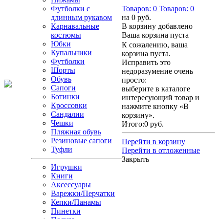
Футболки с
Товаров:
0
Товаров:
0
длинным рукавом
на
0 руб.
Карнавальные
В корзину добавлено
костюмы
Ваша корзина пуста
Юбки
К сожалению, ваша
Купальники
корзина пуста.
Футболки
Исправить это
Шорты
недоразумение очень
Обувь
просто:
Сапоги
выберите в каталоге
Ботинки
интересующий товар и
Кроссовки
нажмите кнопку «В
Сандалии
корзину».
Чешки
Итого:
0 руб.
Пляжная обувь
Резиновые сапоги
Перейти в корзину
Туфли
Перейти в отложенные
Закрыть
Игрушки
Книги
Аксессуары
Варежки/Перчатки
Кепки/Панамы
Пинетки