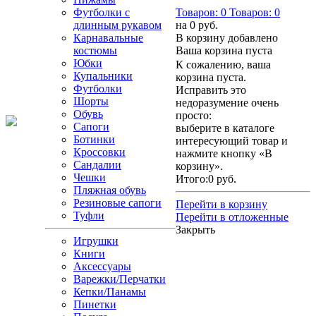
Футболки с
Товаров:
0
Товаров:
0
длинным рукавом
на
0 руб.
Карнавальные
В корзину добавлено
костюмы
Ваша корзина пуста
Юбки
К сожалению, ваша
Купальники
корзина пуста.
Футболки
Исправить это
Шорты
недоразумение очень
Обувь
просто:
Сапоги
выберите в каталоге
Ботинки
интересующий товар и
Кроссовки
нажмите кнопку «В
Сандалии
корзину».
Чешки
Итого:
0 руб.
Пляжная обувь
Резиновые сапоги
Перейти в корзину
Туфли
Перейти в отложенные
Закрыть
Игрушки
Книги
Аксессуары
Варежки/Перчатки
Кепки/Панамы
Пинетки