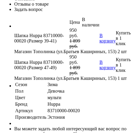
Отзывы о товаре
Задать вопрос
В
Цена
наличии
950
Купить
Шапка Huppa 83710000-
руб.
В
в 1
00020 (Размер 39-41)
1 899
корзину
клик
руб.
Магазин Тополинка (ул.Братьев Кашириных, 153)
2 шт
950
Купить
Шапка Huppa 83710000-
руб.
В
в 1
00020 (Размер 47-49)
1 899
корзину
клик
руб.
Магазин Тополинка (ул.Братьев Кашириных, 153)
1 шт
Сезон
Зима
Пол
Девочка
Цвет
мульти
Бренд
Huppa
Артикул
83710000-00020
Производитель
Эстония
Вы можете задать любой интересующий вас вопрос по