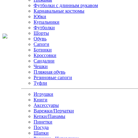
Футболки с длинным рукавом
Карнавальные костюмы
Юбки
Купальники
Футболки
Шорты
Обувь
Сапоги
Ботинки
Кроссовки
Сандалии
Чешки
Пляжная обувь
Резиновые сапоги
Туфли
Игрушки
Книги
Аксессуары
Варежки/Перчатки
Кепки/Панамы
Пинетки
Посуда
Шапки