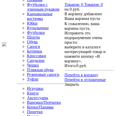
Футболки с
Товаров:
0
Товаров:
0
длинным рукавом
на
0 руб.
Карнавальные
В корзину добавлено
костюмы
Ваша корзина пуста
Юбки
К сожалению, ваша
Купальники
корзина пуста.
Футболки
Исправить это
Шорты
недоразумение очень
Обувь
просто:
Сапоги
выберите в каталоге
Ботинки
интересующий товар и
Кроссовки
нажмите кнопку «В
Сандалии
корзину».
Чешки
Итого:
0 руб.
Пляжная обувь
Резиновые сапоги
Перейти в корзину
Туфли
Перейти в отложенные
Закрыть
Игрушки
Книги
Аксессуары
Варежки/Перчатки
Кепки/Панамы
Пинетки