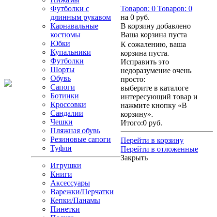
Футболки с
Товаров:
0
Товаров:
0
длинным рукавом
на
0 руб.
Карнавальные
В корзину добавлено
костюмы
Ваша корзина пуста
Юбки
К сожалению, ваша
Купальники
корзина пуста.
Футболки
Исправить это
Шорты
недоразумение очень
Обувь
просто:
Сапоги
выберите в каталоге
Ботинки
интересующий товар и
Кроссовки
нажмите кнопку «В
Сандалии
корзину».
Чешки
Итого:
0 руб.
Пляжная обувь
Резиновые сапоги
Перейти в корзину
Туфли
Перейти в отложенные
Закрыть
Игрушки
Книги
Аксессуары
Варежки/Перчатки
Кепки/Панамы
Пинетки