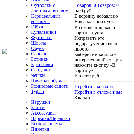
Футболки с
Товаров:
0
Товаров:
0
длинным рукавом
на
0 руб.
Карнавальные
В корзину добавлено
костюмы
Ваша корзина пуста
Юбки
К сожалению, ваша
Купальники
корзина пуста.
Футболки
Исправить это
Шорты
недоразумение очень
Обувь
просто:
Сапоги
выберите в каталоге
Ботинки
интересующий товар и
Кроссовки
нажмите кнопку «В
Сандалии
корзину».
Чешки
Итого:
0 руб.
Пляжная обувь
Резиновые сапоги
Перейти в корзину
Туфли
Перейти в отложенные
Закрыть
Игрушки
Книги
Аксессуары
Варежки/Перчатки
Кепки/Панамы
Пинетки