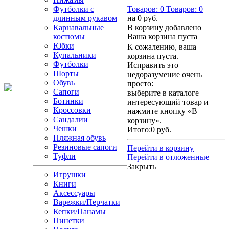
Футболки с
Товаров:
0
Товаров:
0
длинным рукавом
на
0 руб.
Карнавальные
В корзину добавлено
костюмы
Ваша корзина пуста
Юбки
К сожалению, ваша
Купальники
корзина пуста.
Футболки
Исправить это
Шорты
недоразумение очень
Обувь
просто:
Сапоги
выберите в каталоге
Ботинки
интересующий товар и
Кроссовки
нажмите кнопку «В
Сандалии
корзину».
Чешки
Итого:
0 руб.
Пляжная обувь
Резиновые сапоги
Перейти в корзину
Туфли
Перейти в отложенные
Закрыть
Игрушки
Книги
Аксессуары
Варежки/Перчатки
Кепки/Панамы
Пинетки