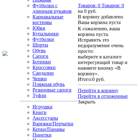
Футболки с
Товаров:
0
Товаров:
0
длинным рукавом
на
0 руб.
Карнавальные
В корзину добавлено
костюмы
Ваша корзина пуста
Юбки
К сожалению, ваша
Купальники
корзина пуста.
Футболки
Исправить это
Шорты
недоразумение очень
Обувь
просто:
Сапоги
выберите в каталоге
Ботинки
интересующий товар и
Кроссовки
нажмите кнопку «В
Сандалии
корзину».
Чешки
Итого:
0 руб.
Пляжная обувь
Резиновые сапоги
Перейти в корзину
Туфли
Перейти в отложенные
Закрыть
Игрушки
Книги
Аксессуары
Варежки/Перчатки
Кепки/Панамы
Пинетки