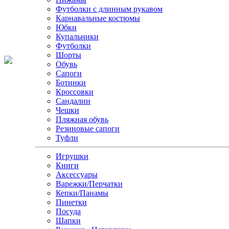
Футболки с длинным рукавом
Карнавальные костюмы
Юбки
Купальники
Футболки
Шорты
Обувь
Сапоги
Ботинки
Кроссовки
Сандалии
Чешки
Пляжная обувь
Резиновые сапоги
Туфли
Игрушки
Книги
Аксессуары
Варежки/Перчатки
Кепки/Панамы
Пинетки
Посуда
Шапки