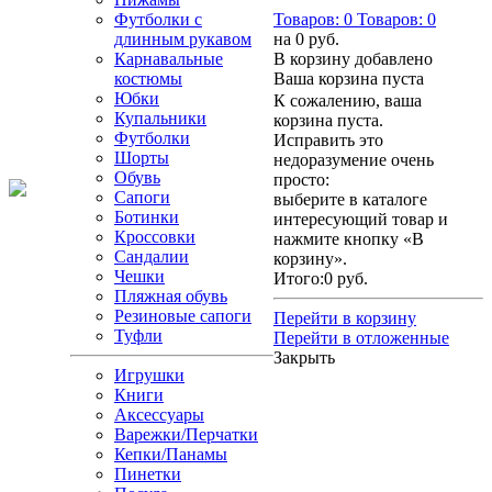
Футболки с
Товаров:
0
Товаров:
0
длинным рукавом
на
0 руб.
Карнавальные
В корзину добавлено
костюмы
Ваша корзина пуста
Юбки
К сожалению, ваша
Купальники
корзина пуста.
Футболки
Исправить это
Шорты
недоразумение очень
Обувь
просто:
Сапоги
выберите в каталоге
Ботинки
интересующий товар и
Кроссовки
нажмите кнопку «В
Сандалии
корзину».
Чешки
Итого:
0 руб.
Пляжная обувь
Резиновые сапоги
Перейти в корзину
Туфли
Перейти в отложенные
Закрыть
Игрушки
Книги
Аксессуары
Варежки/Перчатки
Кепки/Панамы
Пинетки