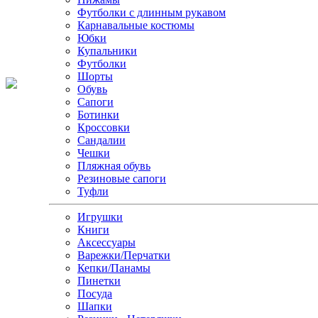
Футболки с длинным рукавом
Карнавальные костюмы
Юбки
Купальники
Футболки
Шорты
Обувь
Сапоги
Ботинки
Кроссовки
Сандалии
Чешки
Пляжная обувь
Резиновые сапоги
Туфли
Игрушки
Книги
Аксессуары
Варежки/Перчатки
Кепки/Панамы
Пинетки
Посуда
Шапки