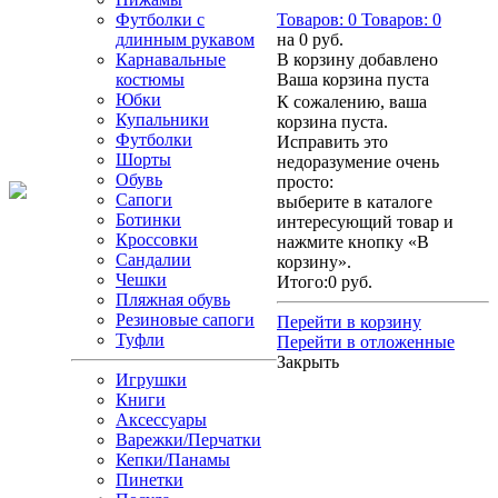
Футболки с
Товаров:
0
Товаров:
0
длинным рукавом
на
0 руб.
Карнавальные
В корзину добавлено
костюмы
Ваша корзина пуста
Юбки
К сожалению, ваша
Купальники
корзина пуста.
Футболки
Исправить это
Шорты
недоразумение очень
Обувь
просто:
Сапоги
выберите в каталоге
Ботинки
интересующий товар и
Кроссовки
нажмите кнопку «В
Сандалии
корзину».
Чешки
Итого:
0 руб.
Пляжная обувь
Резиновые сапоги
Перейти в корзину
Туфли
Перейти в отложенные
Закрыть
Игрушки
Книги
Аксессуары
Варежки/Перчатки
Кепки/Панамы
Пинетки