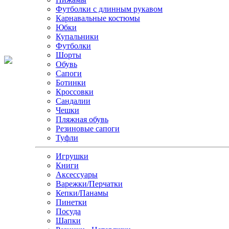
Футболки с длинным рукавом
Карнавальные костюмы
Юбки
Купальники
Футболки
Шорты
Обувь
Сапоги
Ботинки
Кроссовки
Сандалии
Чешки
Пляжная обувь
Резиновые сапоги
Туфли
Игрушки
Книги
Аксессуары
Варежки/Перчатки
Кепки/Панамы
Пинетки
Посуда
Шапки