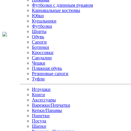
Футболки с длинным рукавом
Карнавальные костюмы
Юбки
Купальники
Футболки
Шорты
Обувь
Сапоги
Ботинки
Кроссовки
Сандалии
Чешки
Пляжная обувь
Резиновые сапоги
Туфли
Игрушки
Книги
Аксессуары
Варежки/Перчатки
Кепки/Панамы
Пинетки
Посуда
Шапки