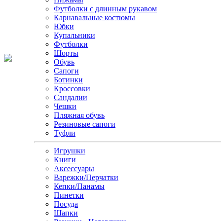
Футболки с длинным рукавом
Карнавальные костюмы
Юбки
Купальники
Футболки
Шорты
Обувь
Сапоги
Ботинки
Кроссовки
Сандалии
Чешки
Пляжная обувь
Резиновые сапоги
Туфли
Игрушки
Книги
Аксессуары
Варежки/Перчатки
Кепки/Панамы
Пинетки
Посуда
Шапки