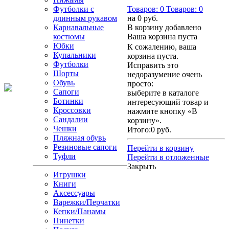
Футболки с
Товаров:
0
Товаров:
0
длинным рукавом
на
0 руб.
Карнавальные
В корзину добавлено
костюмы
Ваша корзина пуста
Юбки
К сожалению, ваша
Купальники
корзина пуста.
Футболки
Исправить это
Шорты
недоразумение очень
Обувь
просто:
Сапоги
выберите в каталоге
Ботинки
интересующий товар и
Кроссовки
нажмите кнопку «В
Сандалии
корзину».
Чешки
Итого:
0 руб.
Пляжная обувь
Резиновые сапоги
Перейти в корзину
Туфли
Перейти в отложенные
Закрыть
Игрушки
Книги
Аксессуары
Варежки/Перчатки
Кепки/Панамы
Пинетки