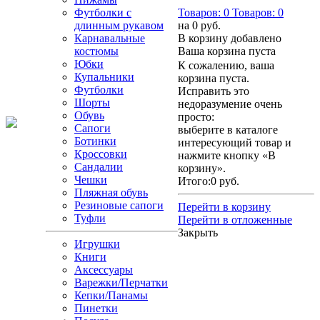
Футболки с
Товаров:
0
Товаров:
0
длинным рукавом
на
0 руб.
Карнавальные
В корзину добавлено
костюмы
Ваша корзина пуста
Юбки
К сожалению, ваша
Купальники
корзина пуста.
Футболки
Исправить это
Шорты
недоразумение очень
Обувь
просто:
Сапоги
выберите в каталоге
Ботинки
интересующий товар и
Кроссовки
нажмите кнопку «В
Сандалии
корзину».
Чешки
Итого:
0 руб.
Пляжная обувь
Резиновые сапоги
Перейти в корзину
Туфли
Перейти в отложенные
Закрыть
Игрушки
Книги
Аксессуары
Варежки/Перчатки
Кепки/Панамы
Пинетки