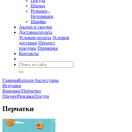
Посуда
Шапки
Резинки -
Нетеряшки
Шарфы
Акции и скидки
Доставка/оплата
Условия оплаты
Условия
доставки
Процесс
покупки
Примерка
Контакты
Главная
Каталог
Аксессуары
Игрушки
Варежки/Перчатки
Прочее
Рюкзаки
Посуда
Перчатки