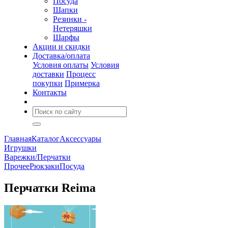
Посуда
Шапки
Резинки -
Нетеряшки
Шарфы
Акции и скидки
Доставка/оплата
Условия оплаты
Условия
доставки
Процесс
покупки
Примерка
Контакты
Главная
Каталог
Аксессуары
Игрушки
Варежки/Перчатки
Прочее
Рюкзаки
Посуда
Перчатки Reima