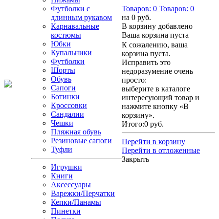
Футболки с
Товаров:
0
Товаров:
0
длинным рукавом
на
0 руб.
Карнавальные
В корзину добавлено
костюмы
Ваша корзина пуста
Юбки
К сожалению, ваша
Купальники
корзина пуста.
Футболки
Исправить это
Шорты
недоразумение очень
Обувь
просто:
Сапоги
выберите в каталоге
Ботинки
интересующий товар и
Кроссовки
нажмите кнопку «В
Сандалии
корзину».
Чешки
Итого:
0 руб.
Пляжная обувь
Резиновые сапоги
Перейти в корзину
Туфли
Перейти в отложенные
Закрыть
Игрушки
Книги
Аксессуары
Варежки/Перчатки
Кепки/Панамы
Пинетки