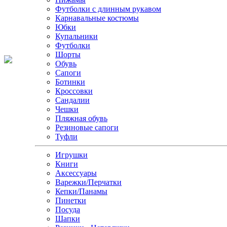
Футболки с длинным рукавом
Карнавальные костюмы
Юбки
Купальники
Футболки
Шорты
Обувь
Сапоги
Ботинки
Кроссовки
Сандалии
Чешки
Пляжная обувь
Резиновые сапоги
Туфли
Игрушки
Книги
Аксессуары
Варежки/Перчатки
Кепки/Панамы
Пинетки
Посуда
Шапки