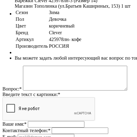
Варежки Clever 425978лн-3 (Размер 14)
Магазин Тополинка (ул.Братьев Кашириных, 153)
1 шт
Сезон
Зима
Пол
Девочка
Цвет
коричневый
Бренд
Clever
Артикул
425978лн- кофе
Производитель
РОССИЯ
Вы можете задать любой интересующий вас вопрос по тов
Вопрос:
*
Введите текст с картинки:
*
Ваше имя:
*
Контактный телефон:
*
E-mail: