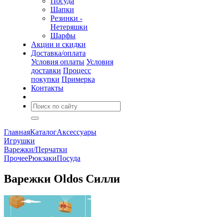
Посуда
Шапки
Резинки -
Нетеряшки
Шарфы
Акции и скидки
Доставка/оплата
Условия оплаты
Условия
доставки
Процесс
покупки
Примерка
Контакты
Главная
Каталог
Аксессуары
Игрушки
Варежки/Перчатки
Прочее
Рюкзаки
Посуда
Варежки Oldos Силли