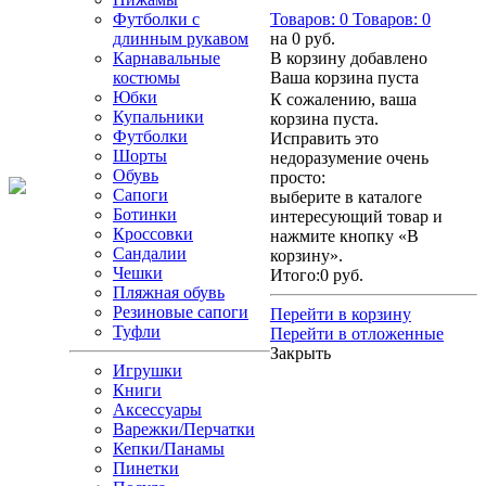
Футболки с
Товаров:
0
Товаров:
0
длинным рукавом
на
0 руб.
Карнавальные
В корзину добавлено
костюмы
Ваша корзина пуста
Юбки
К сожалению, ваша
Купальники
корзина пуста.
Футболки
Исправить это
Шорты
недоразумение очень
Обувь
просто:
Сапоги
выберите в каталоге
Ботинки
интересующий товар и
Кроссовки
нажмите кнопку «В
Сандалии
корзину».
Чешки
Итого:
0 руб.
Пляжная обувь
Резиновые сапоги
Перейти в корзину
Туфли
Перейти в отложенные
Закрыть
Игрушки
Книги
Аксессуары
Варежки/Перчатки
Кепки/Панамы
Пинетки