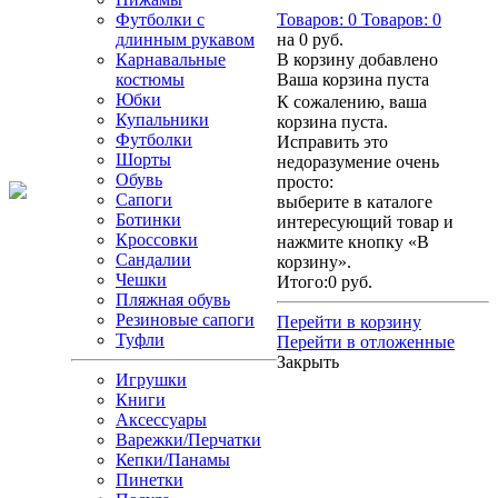
Футболки с
Товаров:
0
Товаров:
0
длинным рукавом
на
0 руб.
Карнавальные
В корзину добавлено
костюмы
Ваша корзина пуста
Юбки
К сожалению, ваша
Купальники
корзина пуста.
Футболки
Исправить это
Шорты
недоразумение очень
Обувь
просто:
Сапоги
выберите в каталоге
Ботинки
интересующий товар и
Кроссовки
нажмите кнопку «В
Сандалии
корзину».
Чешки
Итого:
0 руб.
Пляжная обувь
Резиновые сапоги
Перейти в корзину
Туфли
Перейти в отложенные
Закрыть
Игрушки
Книги
Аксессуары
Варежки/Перчатки
Кепки/Панамы
Пинетки