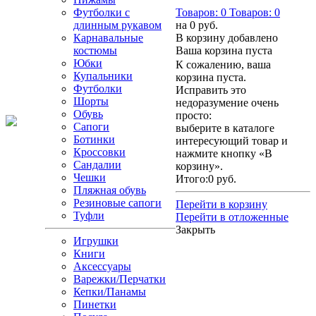
Футболки с
Товаров:
0
Товаров:
0
длинным рукавом
на
0 руб.
Карнавальные
В корзину добавлено
костюмы
Ваша корзина пуста
Юбки
К сожалению, ваша
Купальники
корзина пуста.
Футболки
Исправить это
Шорты
недоразумение очень
Обувь
просто:
Сапоги
выберите в каталоге
Ботинки
интересующий товар и
Кроссовки
нажмите кнопку «В
Сандалии
корзину».
Чешки
Итого:
0 руб.
Пляжная обувь
Резиновые сапоги
Перейти в корзину
Туфли
Перейти в отложенные
Закрыть
Игрушки
Книги
Аксессуары
Варежки/Перчатки
Кепки/Панамы
Пинетки