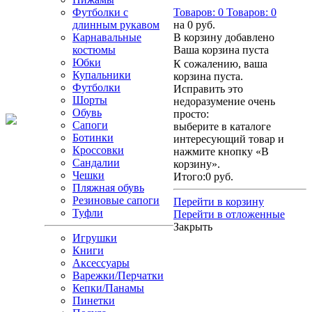
Футболки с
Товаров:
0
Товаров:
0
длинным рукавом
на
0 руб.
Карнавальные
В корзину добавлено
костюмы
Ваша корзина пуста
Юбки
К сожалению, ваша
Купальники
корзина пуста.
Футболки
Исправить это
Шорты
недоразумение очень
Обувь
просто:
Сапоги
выберите в каталоге
Ботинки
интересующий товар и
Кроссовки
нажмите кнопку «В
Сандалии
корзину».
Чешки
Итого:
0 руб.
Пляжная обувь
Резиновые сапоги
Перейти в корзину
Туфли
Перейти в отложенные
Закрыть
Игрушки
Книги
Аксессуары
Варежки/Перчатки
Кепки/Панамы
Пинетки