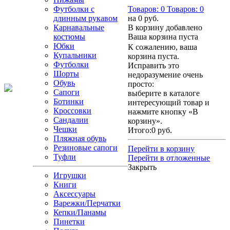
Футболки с
Товаров:
0
Товаров:
0
длинным рукавом
на
0 руб.
Карнавальные
В корзину добавлено
костюмы
Ваша корзина пуста
Юбки
К сожалению, ваша
Купальники
корзина пуста.
Футболки
Исправить это
Шорты
недоразумение очень
Обувь
просто:
Сапоги
выберите в каталоге
Ботинки
интересующий товар и
Кроссовки
нажмите кнопку «В
Сандалии
корзину».
Чешки
Итого:
0 руб.
Пляжная обувь
Резиновые сапоги
Перейти в корзину
Туфли
Перейти в отложенные
Закрыть
Игрушки
Книги
Аксессуары
Варежки/Перчатки
Кепки/Панамы
Пинетки