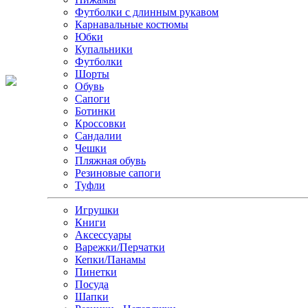
Футболки с длинным рукавом
Карнавальные костюмы
Юбки
Купальники
Футболки
Шорты
Обувь
Сапоги
Ботинки
Кроссовки
Сандалии
Чешки
Пляжная обувь
Резиновые сапоги
Туфли
Игрушки
Книги
Аксессуары
Варежки/Перчатки
Кепки/Панамы
Пинетки
Посуда
Шапки