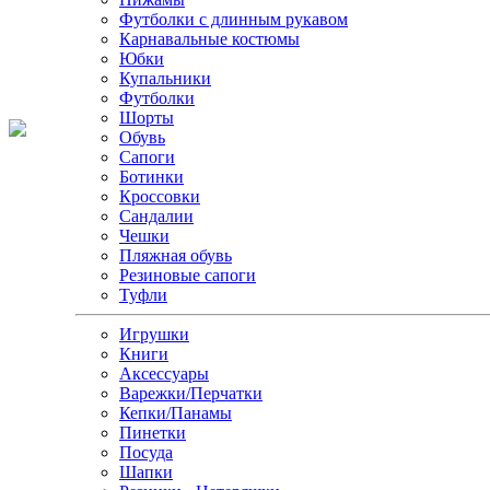
Футболки с длинным рукавом
Карнавальные костюмы
Юбки
Купальники
Футболки
Шорты
Обувь
Сапоги
Ботинки
Кроссовки
Сандалии
Чешки
Пляжная обувь
Резиновые сапоги
Туфли
Игрушки
Книги
Аксессуары
Варежки/Перчатки
Кепки/Панамы
Пинетки
Посуда
Шапки