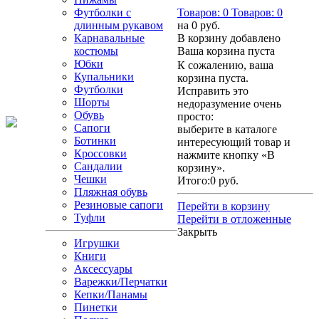
Футболки с
Товаров:
0
Товаров:
0
длинным рукавом
на
0 руб.
Карнавальные
В корзину добавлено
костюмы
Ваша корзина пуста
Юбки
К сожалению, ваша
Купальники
корзина пуста.
Футболки
Исправить это
Шорты
недоразумение очень
Обувь
просто:
Сапоги
выберите в каталоге
Ботинки
интересующий товар и
Кроссовки
нажмите кнопку «В
Сандалии
корзину».
Чешки
Итого:
0 руб.
Пляжная обувь
Резиновые сапоги
Перейти в корзину
Туфли
Перейти в отложенные
Закрыть
Игрушки
Книги
Аксессуары
Варежки/Перчатки
Кепки/Панамы
Пинетки