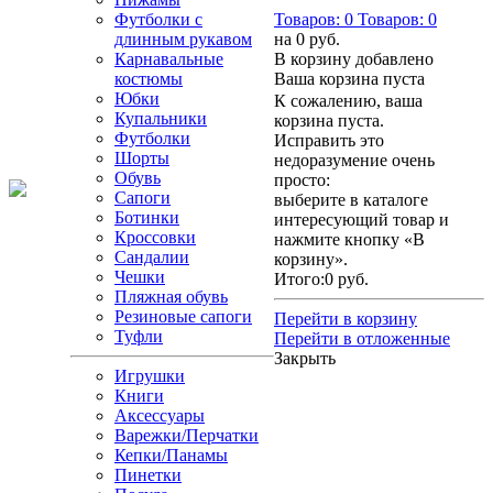
Футболки с
Товаров:
0
Товаров:
0
длинным рукавом
на
0 руб.
Карнавальные
В корзину добавлено
костюмы
Ваша корзина пуста
Юбки
К сожалению, ваша
Купальники
корзина пуста.
Футболки
Исправить это
Шорты
недоразумение очень
Обувь
просто:
Сапоги
выберите в каталоге
Ботинки
интересующий товар и
Кроссовки
нажмите кнопку «В
Сандалии
корзину».
Чешки
Итого:
0 руб.
Пляжная обувь
Резиновые сапоги
Перейти в корзину
Туфли
Перейти в отложенные
Закрыть
Игрушки
Книги
Аксессуары
Варежки/Перчатки
Кепки/Панамы
Пинетки