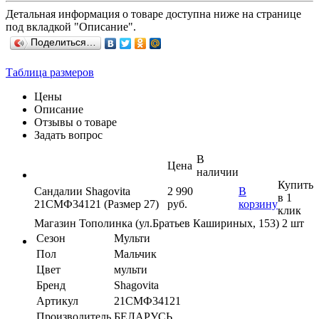
Детальная информация о товаре доступна ниже на странице
под вкладкой "Описание".
Поделиться…
Таблица размеров
Цены
Описание
Отзывы о товаре
Задать вопрос
В
Цена
наличии
Купить
Сандалии Shagovita
2 990
В
в 1
21СМФ34121 (Размер 27)
руб.
корзину
клик
Магазин Тополинка (ул.Братьев Кашириных, 153)
2 шт
Сезон
Мульти
Пол
Мальчик
Цвет
мульти
Бренд
Shagovita
Артикул
21СМФ34121
Производитель
БЕЛАРУСЬ