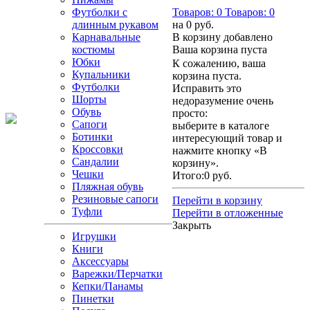
Футболки с
Товаров:
0
Товаров:
0
длинным рукавом
на
0 руб.
Карнавальные
В корзину добавлено
костюмы
Ваша корзина пуста
Юбки
К сожалению, ваша
Купальники
корзина пуста.
Футболки
Исправить это
Шорты
недоразумение очень
Обувь
просто:
Сапоги
выберите в каталоге
Ботинки
интересующий товар и
Кроссовки
нажмите кнопку «В
Сандалии
корзину».
Чешки
Итого:
0 руб.
Пляжная обувь
Резиновые сапоги
Перейти в корзину
Туфли
Перейти в отложенные
Закрыть
Игрушки
Книги
Аксессуары
Варежки/Перчатки
Кепки/Панамы
Пинетки