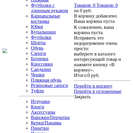
Футболки с
Товаров:
0
Товаров:
0
длинным рукавом
на
0 руб.
Карнавальные
В корзину добавлено
костюмы
Ваша корзина пуста
Юбки
К сожалению, ваша
Купальники
корзина пуста.
Футболки
Исправить это
Шорты
недоразумение очень
Обувь
просто:
Сапоги
выберите в каталоге
Ботинки
интересующий товар и
Кроссовки
нажмите кнопку «В
Сандалии
корзину».
Чешки
Итого:
0 руб.
Пляжная обувь
Резиновые сапоги
Перейти в корзину
Туфли
Перейти в отложенные
Закрыть
Игрушки
Книги
Аксессуары
Варежки/Перчатки
Кепки/Панамы
Пинетки