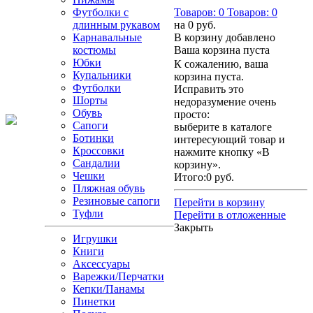
Футболки с
Товаров:
0
Товаров:
0
длинным рукавом
на
0 руб.
Карнавальные
В корзину добавлено
костюмы
Ваша корзина пуста
Юбки
К сожалению, ваша
Купальники
корзина пуста.
Футболки
Исправить это
Шорты
недоразумение очень
Обувь
просто:
Сапоги
выберите в каталоге
Ботинки
интересующий товар и
Кроссовки
нажмите кнопку «В
Сандалии
корзину».
Чешки
Итого:
0 руб.
Пляжная обувь
Резиновые сапоги
Перейти в корзину
Туфли
Перейти в отложенные
Закрыть
Игрушки
Книги
Аксессуары
Варежки/Перчатки
Кепки/Панамы
Пинетки