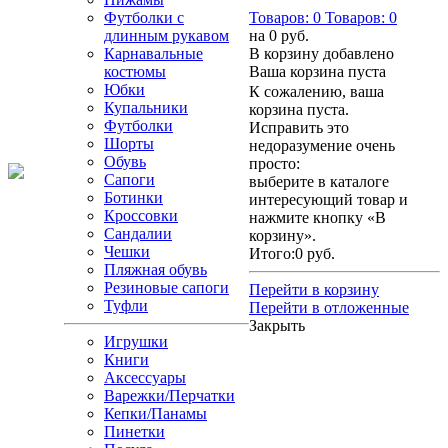
Футболки с
Товаров:
0
Товаров:
0
длинным рукавом
на
0 руб.
Карнавальные
В корзину добавлено
костюмы
Ваша корзина пуста
Юбки
К сожалению, ваша
Купальники
корзина пуста.
Футболки
Исправить это
Шорты
недоразумение очень
Обувь
просто:
Сапоги
выберите в каталоге
Ботинки
интересующий товар и
Кроссовки
нажмите кнопку «В
Сандалии
корзину».
Чешки
Итого:
0 руб.
Пляжная обувь
Резиновые сапоги
Перейти в корзину
Туфли
Перейти в отложенные
Закрыть
Игрушки
Книги
Аксессуары
Варежки/Перчатки
Кепки/Панамы
Пинетки