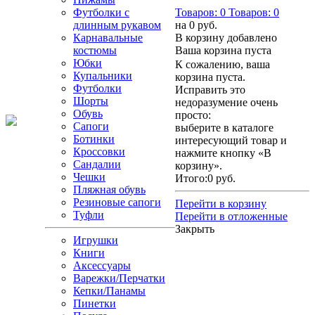
Футболки с
Товаров:
0
Товаров:
0
длинным рукавом
на
0 руб.
Карнавальные
В корзину добавлено
костюмы
Ваша корзина пуста
Юбки
К сожалению, ваша
Купальники
корзина пуста.
Футболки
Исправить это
Шорты
недоразумение очень
Обувь
просто:
Сапоги
выберите в каталоге
Ботинки
интересующий товар и
Кроссовки
нажмите кнопку «В
Сандалии
корзину».
Чешки
Итого:
0 руб.
Пляжная обувь
Резиновые сапоги
Перейти в корзину
Туфли
Перейти в отложенные
Закрыть
Игрушки
Книги
Аксессуары
Варежки/Перчатки
Кепки/Панамы
Пинетки