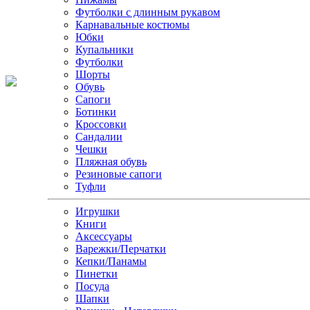
Футболки с длинным рукавом
Карнавальные костюмы
Юбки
Купальники
Футболки
Шорты
Обувь
Сапоги
Ботинки
Кроссовки
Сандалии
Чешки
Пляжная обувь
Резиновые сапоги
Туфли
Игрушки
Книги
Аксессуары
Варежки/Перчатки
Кепки/Панамы
Пинетки
Посуда
Шапки