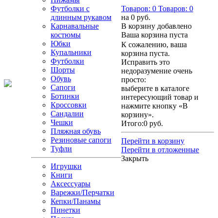
Футболки с
Товаров:
0
Товаров:
0
длинным рукавом
на
0 руб.
Карнавальные
В корзину добавлено
костюмы
Ваша корзина пуста
Юбки
К сожалению, ваша
Купальники
корзина пуста.
Футболки
Исправить это
Шорты
недоразумение очень
Обувь
просто:
Сапоги
выберите в каталоге
Ботинки
интересующий товар и
Кроссовки
нажмите кнопку «В
Сандалии
корзину».
Чешки
Итого:
0 руб.
Пляжная обувь
Резиновые сапоги
Перейти в корзину
Туфли
Перейти в отложенные
Закрыть
Игрушки
Книги
Аксессуары
Варежки/Перчатки
Кепки/Панамы
Пинетки