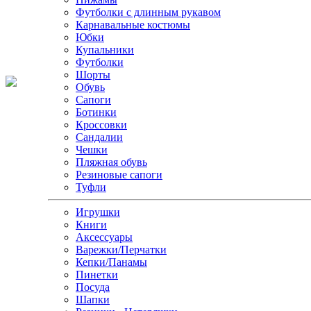
Футболки с длинным рукавом
Карнавальные костюмы
Юбки
Купальники
Футболки
Шорты
Обувь
Сапоги
Ботинки
Кроссовки
Сандалии
Чешки
Пляжная обувь
Резиновые сапоги
Туфли
Игрушки
Книги
Аксессуары
Варежки/Перчатки
Кепки/Панамы
Пинетки
Посуда
Шапки