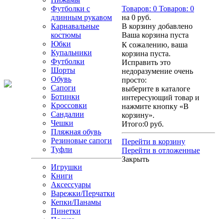
Футболки с
Товаров:
0
Товаров:
0
длинным рукавом
на
0 руб.
Карнавальные
В корзину добавлено
костюмы
Ваша корзина пуста
Юбки
К сожалению, ваша
Купальники
корзина пуста.
Футболки
Исправить это
Шорты
недоразумение очень
Обувь
просто:
Сапоги
выберите в каталоге
Ботинки
интересующий товар и
Кроссовки
нажмите кнопку «В
Сандалии
корзину».
Чешки
Итого:
0 руб.
Пляжная обувь
Резиновые сапоги
Перейти в корзину
Туфли
Перейти в отложенные
Закрыть
Игрушки
Книги
Аксессуары
Варежки/Перчатки
Кепки/Панамы
Пинетки