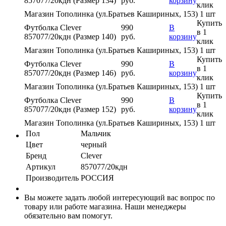
857077/20кдн (Размер 134)
руб.
корзину
клик
Магазин Тополинка (ул.Братьев Кашириных, 153)
1 шт
Купить
Футболка Clever
990
В
в 1
857077/20кдн (Размер 140)
руб.
корзину
клик
Магазин Тополинка (ул.Братьев Кашириных, 153)
1 шт
Купить
Футболка Clever
990
В
в 1
857077/20кдн (Размер 146)
руб.
корзину
клик
Магазин Тополинка (ул.Братьев Кашириных, 153)
1 шт
Купить
Футболка Clever
990
В
в 1
857077/20кдн (Размер 152)
руб.
корзину
клик
Магазин Тополинка (ул.Братьев Кашириных, 153)
1 шт
Пол
Мальчик
Цвет
черный
Бренд
Clever
Артикул
857077/20кдн
Производитель
РОССИЯ
Вы можете задать любой интересующий вас вопрос по
товару или работе магазина. Наши менеджеры
обязательно вам помогут.