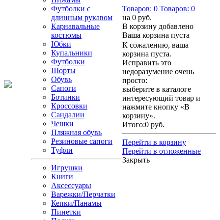
Футболки с
Товаров:
0
Товаров:
0
длинным рукавом
на
0 руб.
Карнавальные
В корзину добавлено
костюмы
Ваша корзина пуста
Юбки
К сожалению, ваша
Купальники
корзина пуста.
Футболки
Исправить это
Шорты
недоразумение очень
Обувь
просто:
Сапоги
выберите в каталоге
Ботинки
интересующий товар и
Кроссовки
нажмите кнопку «В
Сандалии
корзину».
Чешки
Итого:
0 руб.
Пляжная обувь
Резиновые сапоги
Перейти в корзину
Туфли
Перейти в отложенные
Закрыть
Игрушки
Книги
Аксессуары
Варежки/Перчатки
Кепки/Панамы
Пинетки