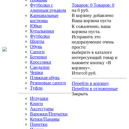
Футболки с
Товаров:
0
Товаров:
0
длинным рукавом
на
0 руб.
Карнавальные
В корзину добавлено
костюмы
Ваша корзина пуста
Юбки
К сожалению, ваша
Купальники
корзина пуста.
Футболки
Исправить это
Шорты
недоразумение очень
Обувь
просто:
Сапоги
выберите в каталоге
Ботинки
интересующий товар и
Кроссовки
нажмите кнопку «В
Сандалии
корзину».
Чешки
Итого:
0 руб.
Пляжная обувь
Резиновые сапоги
Перейти в корзину
Туфли
Перейти в отложенные
Закрыть
Игрушки
Книги
Аксессуары
Варежки/Перчатки
Кепки/Панамы
Пинетки