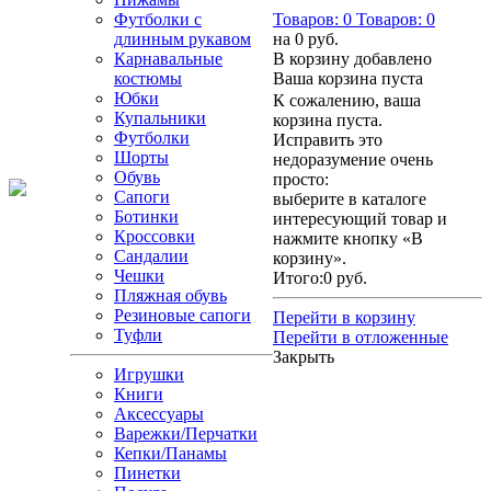
Футболки с
Товаров:
0
Товаров:
0
длинным рукавом
на
0 руб.
Карнавальные
В корзину добавлено
костюмы
Ваша корзина пуста
Юбки
К сожалению, ваша
Купальники
корзина пуста.
Футболки
Исправить это
Шорты
недоразумение очень
Обувь
просто:
Сапоги
выберите в каталоге
Ботинки
интересующий товар и
Кроссовки
нажмите кнопку «В
Сандалии
корзину».
Чешки
Итого:
0 руб.
Пляжная обувь
Резиновые сапоги
Перейти в корзину
Туфли
Перейти в отложенные
Закрыть
Игрушки
Книги
Аксессуары
Варежки/Перчатки
Кепки/Панамы
Пинетки