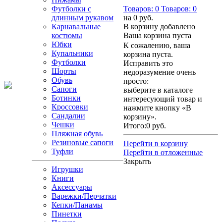
Футболки с
Товаров:
0
Товаров:
0
длинным рукавом
на
0 руб.
Карнавальные
В корзину добавлено
костюмы
Ваша корзина пуста
Юбки
К сожалению, ваша
Купальники
корзина пуста.
Футболки
Исправить это
Шорты
недоразумение очень
Обувь
просто:
Сапоги
выберите в каталоге
Ботинки
интересующий товар и
Кроссовки
нажмите кнопку «В
Сандалии
корзину».
Чешки
Итого:
0 руб.
Пляжная обувь
Резиновые сапоги
Перейти в корзину
Туфли
Перейти в отложенные
Закрыть
Игрушки
Книги
Аксессуары
Варежки/Перчатки
Кепки/Панамы
Пинетки