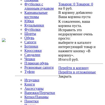
Футболки с
Товаров:
0
Товаров:
0
длинным рукавом
на
0 руб.
Карнавальные
В корзину добавлено
костюмы
Ваша корзина пуста
Юбки
К сожалению, ваша
Купальники
корзина пуста.
Футболки
Исправить это
Шорты
недоразумение очень
Обувь
просто:
Сапоги
выберите в каталоге
Ботинки
интересующий товар и
Кроссовки
нажмите кнопку «В
Сандалии
корзину».
Чешки
Итого:
0 руб.
Пляжная обувь
Резиновые сапоги
Перейти в корзину
Туфли
Перейти в отложенные
Закрыть
Игрушки
Книги
Аксессуары
Варежки/Перчатки
Кепки/Панамы
Пинетки