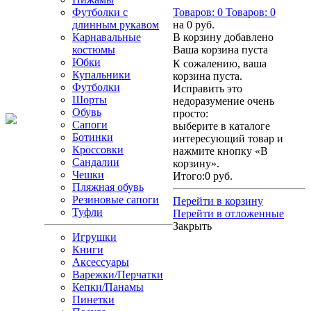
Футболки с
Товаров:
0
Товаров:
0
длинным рукавом
на
0 руб.
Карнавальные
В корзину добавлено
костюмы
Ваша корзина пуста
Юбки
К сожалению, ваша
Купальники
корзина пуста.
Футболки
Исправить это
Шорты
недоразумение очень
Обувь
просто:
Сапоги
выберите в каталоге
Ботинки
интересующий товар и
Кроссовки
нажмите кнопку «В
Сандалии
корзину».
Чешки
Итого:
0 руб.
Пляжная обувь
Резиновые сапоги
Перейти в корзину
Туфли
Перейти в отложенные
Закрыть
Игрушки
Книги
Аксессуары
Варежки/Перчатки
Кепки/Панамы
Пинетки