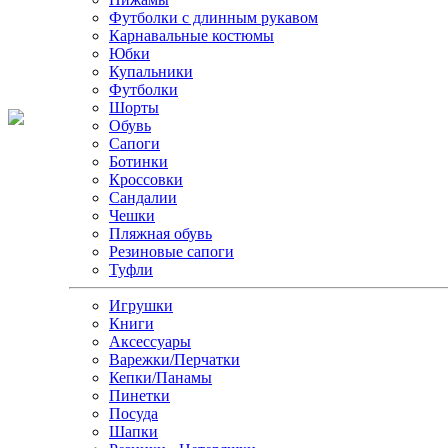
Футболки с длинным рукавом
Карнавальные костюмы
Юбки
Купальники
Футболки
Шорты
Обувь
Сапоги
Ботинки
Кроссовки
Сандалии
Чешки
Пляжная обувь
Резиновые сапоги
Туфли
Игрушки
Книги
Аксессуары
Варежки/Перчатки
Кепки/Панамы
Пинетки
Посуда
Шапки